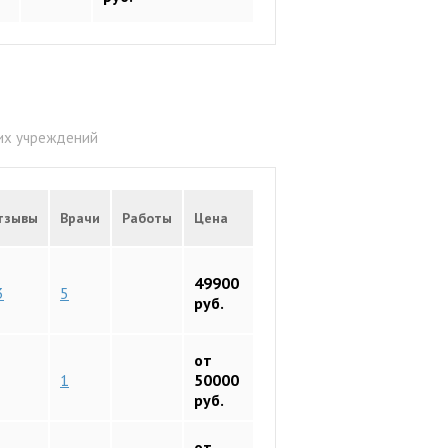
ких учреждений
тзывы
Врачи
Работы
Цена
49900
3
5
руб.
от
1
50000
руб.
от