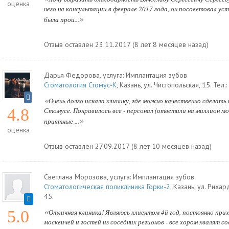
оценка
него на консультации в феврале 2017 года, он посоветовал у
»
была прои...
Отзыв оставлен 23.11.2017 (8 лет 8 месяцев назад)
Дарья Федорова
, услуга:
Имплантация зубов
Стоматология Стомус-К
,
Казань
,
ул. Чистопольская, 15
.
Тел.:
«
Очень долго искала клинику, где можно качественно сделать
4.8
Стомусе. Понравилось все - персонал (ответили на миллион мо
»
приятные ...
оценка
Отзыв оставлен 27.09.2017 (8 лет 10 месяцев назад)
Светлана Морозова
, услуга:
Имплантация зубов
Стоматологическая поликлиника Горки-2
,
Казань
,
ул. Рихар
45
.
«
5.0
Отличная клиника! Являюсь клиентом 4й год, постоянно пр
москвичей и гостей из соседних регионов - все хором хвалят с