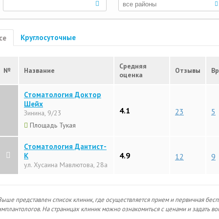
Круглосуточные
се
Средняя
№
Название
Отзывы
Вр
оценка
Стоматология Доктор
Шейх
4.1
23
5
Зинина, 9/23
Площадь Тукая
Стоматология Дантист-
4.9
К
12
9
ул. Хусаина Мавлютова, 28а
Выше представлен список клиник, где осуществляется прием и первичная бесп
имплантологов. На страницах клиник можно ознакомиться с ценами и задать во