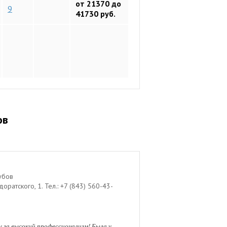
от 21370 до
9
41730 руб.
ов
убов
Адоратского, 1
.
Тел.:
+7 (843) 560-43-
у за высокий профессионализм! Была у