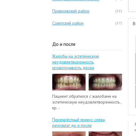
Приволжский район
(22)
Советский район
(27)
В
До и после
Жалобы на эстетическую
неудовлетворенность,
кровоточивость десен
Пациент обратился с жалобами на
эстетическую неудовлетворенность ,
кр...
Перекрёстный прикус слева,
результат до и после