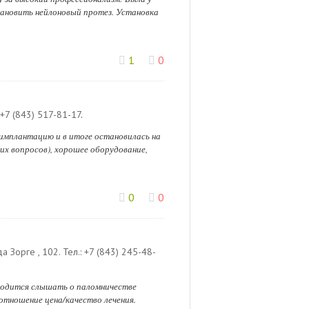
становить нейлоновый протез. Установка
1
0
+7 (843) 517-81-17
.
 имплантацию и в итоге остановилась на
их вопросов), хорошее оборудование,
0
0
да Зорге , 102
.
Тел.:
+7 (843) 245-48-
иходится слышать о паломничестве
оотношение цена/качество лечения.