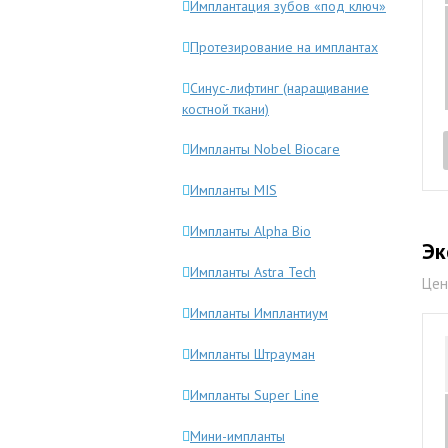
Имплантация зубов «под ключ»
Протезирование на имплантах
Синус-лифтинг (наращивание
костной ткани)
Импланты Nobel Biocare
Импланты MIS
Импланты Alpha Bio
Эк
Импланты Astra Tech
Цен
Импланты Имплантиум
Импланты Штрауман
Импланты Super Line
Мини-импланты