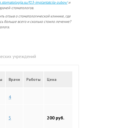
m.stomatologija.su/f13-implantatciia-zubov/
и
рачей-стоматологов.
ить отзыв о стоматологической клинике, где
сь больше всего и сколько стоило лечение?
олога.
ических учреждений
ы
Врачи
Работы
Цена
4
5
200 руб.