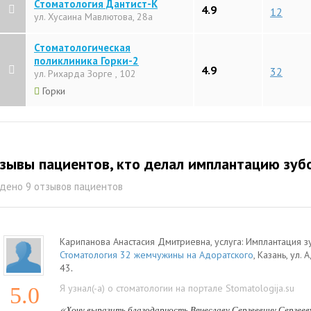
Стоматология Дантист-К
4.9
12
ул. Хусаина Мавлютова, 28а
Стоматологическая
поликлиника Горки-2
4.9
32
ул. Рихарда Зорге , 102
Горки
зывы пациентов, кто делал имплантацию зуб
дено 9 отзывов пациентов
Карипанова Анастасия Дмитриевна
, услуга:
Имплантация з
Стоматология 32 жемчужины на Адоратского
,
Казань
,
ул. 
43
.
Я узнал(-а) о стоматологии на портале Stomatologija.su
5.0
«
Хочу выразить благодарность Вячеславу Сергеевичу Сергеев