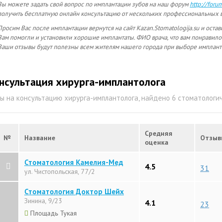
Вы можете задать свой вопрос по имплантации зубов на наш форум
http://foru
получить бесплатную онлайн консультацию от нескольких профессиональных в
Просим Вас после имплантации вернутся на сайт Kazan.Stomatologija.su и остав
Вам помогли и установили хорошие имплантаты. ФИО врача, что вам понравило
Ваши отзывы будут полезны всем жителям нашего города при выборе имплант
нсультация хирурга-имплантолога
ы на консультацию хирурга-имплантолога, найдено 6 стоматолог
Средняя
№
Название
Отзыв
оценка
Стоматология Камелия-Мед
4.5
31
ул. Чистопольская, 77/2
Стоматология Доктор Шейх
Зинина, 9/23
4.1
23
Площадь Тукая