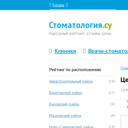
Казань
Стоматология
.су
Народный
рейтинг, отзывы
, цены
Клиники
Врачи-стомато
Гла
Рейтинг по расположению
Це
Авиастроительный район
(16)
Сра
Вахитовский район
(25)
Кировский район
(4)
Московский район
(8)
Ново-Савиновский район
(29)