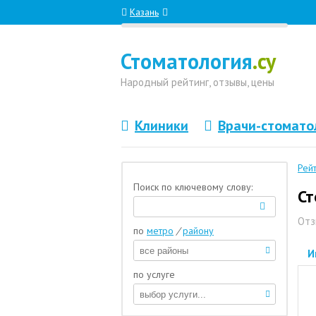
Казань
Стоматология
.су
Народный
рейтинг, отзывы
, цены
Клиники
Врачи-стомато
Рей
Поиск по ключевому слову:
Ст
Отз
по
метро
/
району
И
по услуге