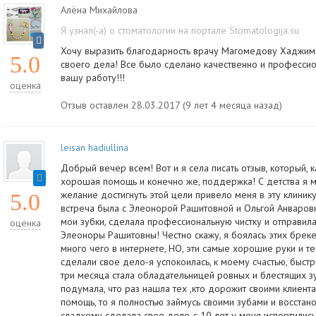
Алёна Михайлова
Я узнал(-а) о стоматологии на портале Stomatologija.su
Хочу выразить благодарность врачу Магомедову Хаджим
5.0
своего дела! Все было сделано качественно и професси
вашу работу!!!
оценка
Отзыв оставлен 28.03.2017 (9 лет 4 месяца назад)
leisan hadiullina
Добрый вечер всем! Вот и я села писать отзыв, который, 
хорошая помощь и конечно же, поддержка! С детства я м
желание достигнуть этой цели привело меня в эту клини
5.0
встреча была с Элеонорой Рашитовной и Ольгой Анваровн
мои зубки, сделала профессиональную чистку и отправила
оценка
Элеоноры Рашитовны! Честно скажу, я боялась этих брекет
много чего в интернете, НО, эти самые хорошие руки и
сделали свое дело-я успокоилась, к моему счастью, быст
три месяца стала обладательницей ровных и блестящих з
подумала, что раз нашла тех ,кто дорожит своими клиент
помощь, то я полностью займусь своими зубами и восстан
сладкому сделала свое дело-с 10 лет у меня испортились