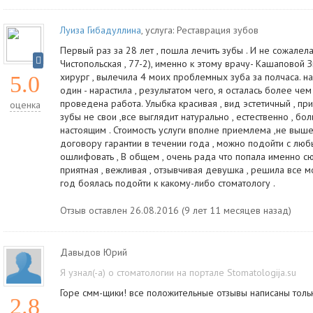
Луиза Гибадуллина
, услуга:
Реставрация зубов
Первый раз за 28 лет , пошла лечить зубы . И не сожалела
Чистопольская , 77-2), именно к этому врачу- Кашаповой
хирург , вылечила 4 моих проблемных зуба за полчаса. на
5.0
один - нарастила , результатом чего, я осталась более ч
проведена работа. Улыбка красивая , вид эстетичный , п
оценка
зубы не свои ,все выглядит натурально , естественно , бол
настоящим . Стоимость услуги вполне приемлема ,не выше,
договору гарантии в течении года , можно подойти с люб
ошлифовать , В общем , очень рада что попала именно сю
приятная , вежливая , отзывчивая девушка , решила все м
год боялась подойти к какому-либо стоматологу .
Отзыв оставлен 26.08.2016 (9 лет 11 месяцев назад)
Давыдов Юрий
Я узнал(-а) о стоматологии на портале Stomatologija.su
Горе смм-щики! все положительные отзывы написаны тольк
2.8