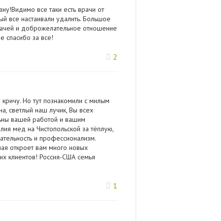
ну!Видимо все таки есть врачи от
ый все настаивали удалить. Большое
рачей и доброжелательное отношение
е спасибо за все!
2
 кричу. Но тут познакомили с милым
а, светлый наш лучик, Вы всех
льны вашей работой и вашим
лия мед на Чистопольской за тёплую,
ательность и профессионализм.
ая откроет вам много новых
х клиентов! Россия-США семья
1