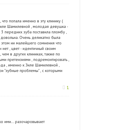
, что попала именно в эту клинику (
 Зиле Шамилевной , молодая девушка -
 3 передних зуба поставила пломбу ,
ем довольна. Очень деликатно была
ри этом ни малейшего сомнения что
и нет , цвет - идентичный своим
 чем в других клиниках, также по
ыми претензиями , подремонтировать ,
да , именно к Зиле Шамилевной ,
ои "зубные проблемы" , с которыми
1
о ими... разочаровывает