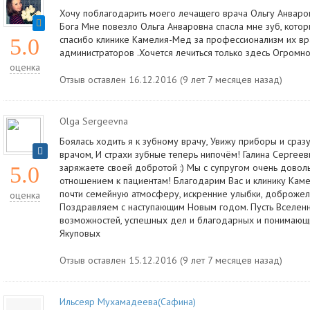
Хочу поблагодарить моего лечащего врача Ольгу Анваров
Бога Мне повезло Ольга Анваровна спасла мне зуб, котор
спасибо клинике Камелия-Мед за профессионализм их в
5.0
администраторов .Хочется лечиться только здесь Огромно
оценка
Отзыв оставлен 16.12.2016 (9 лет 7 месяцев назад)
Olga Sergeevna
Боялась ходить я к зубному врачу, Увижу приборы и сразу
врачом, И страхи зубные теперь нипочём! Галина Сергеевн
заряжаете своей добротой :) Мы с супругом очень дово
5.0
отношением к пациентам! Благодарим Вас и клинику Каме
почти семейную атмосферу, искренние улыбки, доброжел
оценка
Поздравляем с наступающим Новым годом. Пусть Вселенн
возможностей, успешных дел и благодарных и понимающи
Якуповых
Отзыв оставлен 15.12.2016 (9 лет 7 месяцев назад)
Ильсеяр Мухамадеева(Сафина)