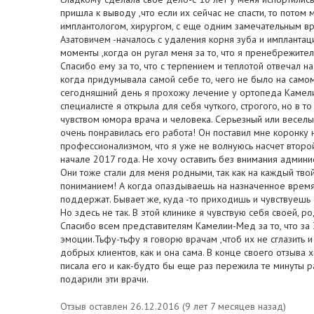
пришла к выводу ,что если их сейчас не спасти, то потом 
имплантологом, хирургом, с еще одним замечательным вр
Азатовичем -началось с удаления корня зуба и имплантац
моменты ,когда он ругал меня за то, что я пренебрежител
Спасибо ему за то, что с терпением и теплотой отвечал на 
когда придумывала самой себе то, чего не было на само
сегодняшний день я прохожу лечение у ортопеда Камели
специалисте я открыла для себя чуткого, строгого, но в 
чувством юмора врача и человека. Серьезный или веселый,
очень понравилась его работа! Он поставил мне коронку н
профессионализмом, что я уже не волнуюсь насчет второй
начале 2017 года. Не хочу оставить без внимания админи
Они тоже стали для меня родными, так как на каждый тво
пониманием! А когда опаздываешь на назначенное время,
поддержат. Бывает же, куда -то приходишь и чувствуешь 
Но здесь не так. В этой клинике я чувствую себя своей, 
Спасибо всем представителям Камелии-Мед за то, что за
эмоции.Тьфу-тьфу я говорю врачам ,чтоб их не сглазить и
добрых клиентов, как и она сама. В конце своего отзыва х
писала его и как-будто бы еще раз пережила те минуты р
подарили эти врачи.
Отзыв оставлен 26.12.2016 (9 лет 7 месяцев назад)