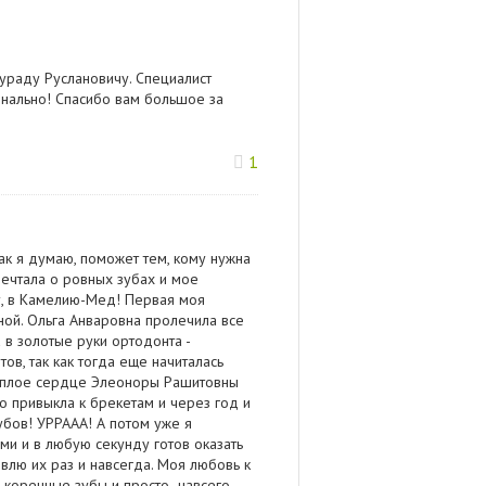
ураду Руслановичу. Специалист
онально! Спасибо вам большое за
1
как я думаю, поможет тем, кому нужна
ечтала о ровных зубах и мое
ку, в Камелию-Мед! Первая моя
ой. Ольга Анваровна пролечила все
 в золотые руки ортодонта -
ов, так как тогда еще начиталась
 теплое сердце Элеоноры Рашитовны
ро привыкла к брекетам и через год и
убов! УРРААА! А потом уже я
ами и в любую секунду готов оказать
овлю их раз и навсегда. Моя любовь к
 коренные зубы и просто -навсего