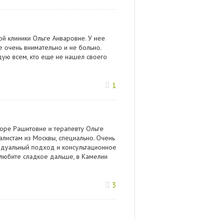
й клиники Ольге Анваровне. У нее
е очень внимательно и не больно.
дую всем, кто еще не нашел своего
1
оре Рашитовне и терапевту Ольге
алистам из Москвы, специально. Очень
идуальный подход и консультационное
 любите сладкое дальше, в Камелии
3