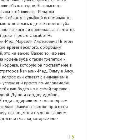
может быть поздно. Знакомство с
ачом этой клиники -Ренатом
ии. Сейчас я с улыбкой вспоминаю те
ьно относилась к десне своего зуба.
звонки, когда я волновалась за что-то,
м деле! Просто спасибо! На
и-Мед, Марселя Ильгизовича! В этом
то же время веселого, с хорошим
 это не важно. Важно то, что мне
а корень зуба с таким трепетом и
 коронки, которую он поставит мне в
страторов Камелии-Мед, Ольгу и Алсу.
й вопрос они ответят с вниманием и
 успокоят и просто по-человечески
себя как-будто не в своей тарелке.
родной. Душе и сердцу удобно.
 3 года подарили мне только яркие
 желаю клинике таких же простых и
очу сказать, что я с удовольствием
адости и счастья, которые мне
5