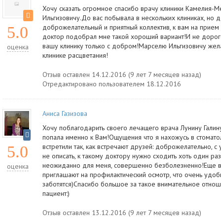
Хочу сказать огромное спасибо врачу клиники Камелия-
Ильгизовичу.До вас побывала в нескольких клиниках, но 
доброжелательный и приятный коллектив, к вам на прием
5.0
доктор подобрал мне такой хороший вариант!И не дорог
вашу клинику только с добром!Марселю Ильгизовичу жел
оценка
клинике расцветания!
Отзыв оставлен 14.12.2016 (9 лет 7 месяцев назад)
Отредактировано пользователем 18.12.2016
Аниса Газизова
Хочу поблагодарить своего лечащего врача Лунину Галин
попала именно к Вам!Ощущения что я нахожусь в стомат
встретили так, как встречают друзей: доброжелательно, с
5.0
не описать, к такому доктору нужно сходить хоть один ра
неожиданно для меня, совершенно безболезненно!Еще 
оценка
приглашают на профилактический осмотр, что очень удобн
заботятся)Спасибо большое за такое внимательное отнош
пациент:)
Отзыв оставлен 13.12.2016 (9 лет 7 месяцев назад)