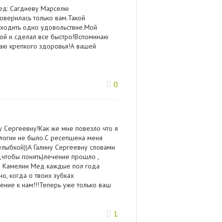
Мед: Сагдиеву Марселю
доверилась только вам.Такой
 ходить одно удовольствие.Мой
ой и сделал все быстро!Вспоминаю
аю крепкого здоровья!А вашей
0
у Сергеевну!Как же мне повезло что я
ологии не было.С ресепшена меня
 улыбкой))А Галину Сергеевну словами
з,чтобы понять)лечение прошло ,
в Камелии Мед каждые пол года
о, когда о твоих зубках
ение к нам!!!Теперь уже только ваш
1