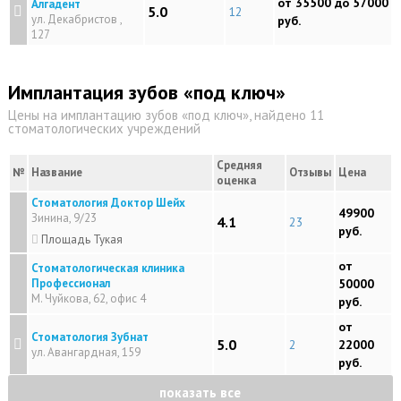
от 35500 до 57000
Алгадент
5.0
12
ул. Декабристов ,
руб.
127
Имплантация зубов «под ключ»
Цены на имплантацию зубов «под ключ», найдено 11
стоматологических учреждений
Средняя
№
Название
Отзывы
Цена
оценка
Стоматология Доктор Шейх
49900
Зинина, 9/23
4.1
23
руб.
Площадь Тукая
от
Стоматологическая клиника
Профессионал
50000
М. Чуйкова, 62, офис 4
руб.
от
Стоматология Зубнат
5.0
2
22000
ул. Авангардная, 159
руб.
показать все