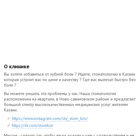
О клинике
Вы хотите избавиться от зубной боли ? Ищете, стоматологию в Казани
которая устроит вас по цене и качеству ? Где вас вылечат быстро без
боли ?
Вы можете решить эти проблемы у нас. Наша стоматология
расположенна на квартале, в Ново-савиновском районе и предлагает
большой спектр высококачественных медицинских услуг жителям
Казани.
https://www.instagram.com/city_stom_kzn/
https://vk.com/stomkzn
Миссия - сделать так, чтобы люди ходили к нам с удовольствием и не