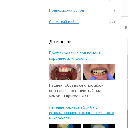
Приволжский район
(22)
Советский район
(27)
В
До и после
Протезирование при помощи
керамических коронок
Пациент обратился с просьбой
восстановит эстетический вид
улыбки и прикус. Была...
Лечение кариеса 26 зуба с
использованием стоматологического
микроскопа