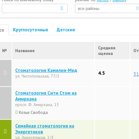
Круглосуточные
Детские
се
Средняя
№
Название
От
оценка
Стоматология Камелия-Мед
4.5
31
ул. Чистопольская, 77/2
Стоматология Сити Стом на
Амирхана
просп. Ф. Амирхана, 13
Козья Свобода
Семейная стоматология на
Энергетиков
ул. Энергетиков, 2/3