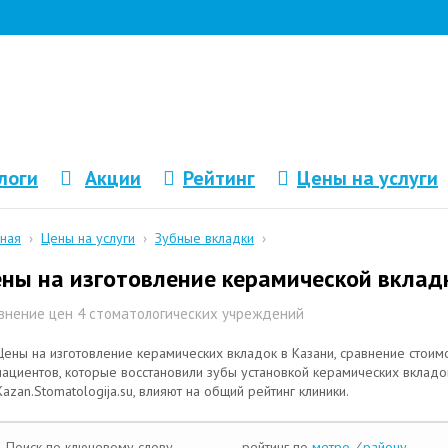
логи
Акции
Рейтинг
Цены на услуги
вная
›
Цены на услуги
›
Зубные вкладки
›
ны на изготовление керамической вкладк
внение цен 4 стоматологических учреждений
Цены на изготовление керамических вкладок в Казани, сравнение стоимо
пациентов, которые восстановили зубы установкой керамических вкладок
Kazan.Stomatologija.su, влияют на общий рейтинг клиники.
Поиск по ключевому слову
рейтинг по
метро
/
району