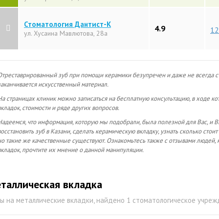
Стоматология Дантист-К
4.9
12
ул. Хусаина Мавлютова, 28а
Отреставрированный зуб при помощи керамики безупречен и даже не всегда сто
заканчивается искусственный материал.
На страницах клиник можно записаться на бесплатную консультацию, в ходе ко
вкладок, стоимости и ряде других вопросов.
Надеемся, что информация, которую мы подобрали, была полезной для Вас, и В
восстановить зуб в Казани, сделать керамическую вкладку, узнать сколько стоит
но такие же качественные существуют. Ознакомьтесь также с отзывами людей,
вкладок, прочтите их мнение о данной манипуляции.
таллическая вкладка
ы на металлические вкладки, найдено 1 стоматологическое учре