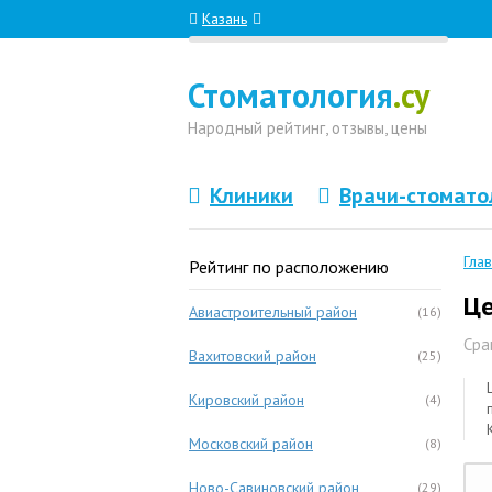
Казань
Стоматология
.су
Народный
рейтинг, отзывы
, цены
Клиники
Врачи-стомато
Гла
Рейтинг по расположению
Це
Авиастроительный район
(16)
Сра
Вахитовский район
(25)
Кировский район
(4)
Московский район
(8)
Ново-Савиновский район
(29)