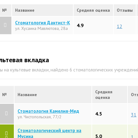
№
Название
Средняя оценка
Отзывы
Стоматология Дантист-К
4.9
12
ул. Хусаина Мавлютова, 28а
льтевая вкладка
ы на культевые вкладки, найдено 6 стоматологических учреждени
Средняя
№
Название
От
оценка
Стоматология Камелия-Мед
4.5
31
ул. Чистопольская, 77/2
Стоматологический центр на
5.0
Мусина
1