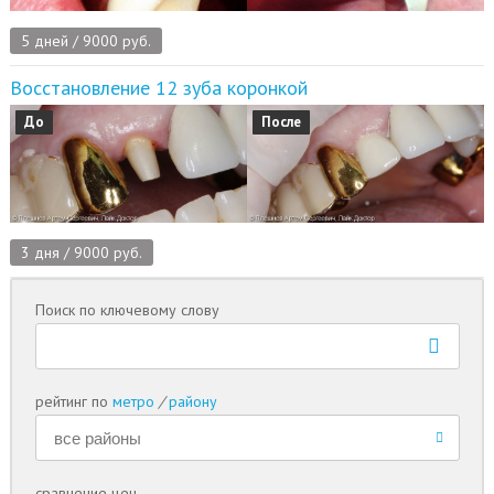
5 дней / 9000 руб.
Восстановление 12 зуба коронкой
До
После
3 дня / 9000 руб.
Поиск по ключевому слову
рейтинг по
метро
/
району
сравнение цен