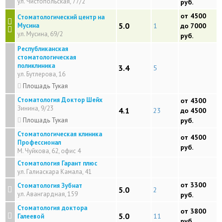
ул. Чистопольская, 77/2
руб.
от 4500
Стоматологический центр на
5.0
Мусина
1
до 7000
ул. Мусина, 69/2
руб.
Республиканская
стоматологическая
поликлиника
3.4
5
ул. Бутлерова, 16
Площадь Тукая
Стоматология Доктор Шейх
от 4300
Зинина, 9/23
4.1
23
до 4500
Площадь Тукая
руб.
Стоматологическая клиника
от 4500
Профессионал
руб.
М. Чуйкова, 62, офис 4
Стоматология Гарант плюс
ул. Галиаскара Камала, 41
от 3300
Стоматология Зубнат
5.0
2
ул. Авангардная, 159
руб.
Стоматология доктора
от 3800
5.0
11
Галеевой
руб.