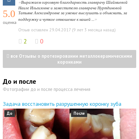
«
Выражаем огромную благодарность главврачу Шаймиевой
Наиле Ильгизовне и заместителю главврача Нуртдиновой
5.0
Татьяне Александровне за умение выслушать и объяснить, за
»
поддержку и чуткое отношение к нашей ...
оценка
Отзыв оставлен 29.04.2017 (9 лет 3 месяца назад)
2
0
все Отзывы о протезировании металлокерамическими
коронками
До и после
Фотографии до и после процесса лечения
Задача восстановить разрушенную коронку зуба
До
После