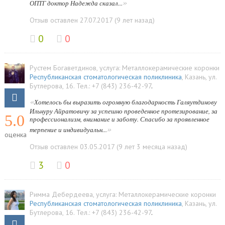
»
ОПТГ доктор Надежда сказал...
Отзыв оставлен 27.07.2017 (9 лет назад)
0
0
Рустем Богаветдинов
, услуга:
Металлокерамические коронки
Республиканская стоматологическая поликлиника
,
Казань
,
ул.
Бутлерова, 16
.
Тел.:
+7 (843) 236-42-97
.
«
Хотелось бы выразить огромную благодарность Галяутдинову
Ильнуру Айратовичу за успешно проведенное протезирование, за
5.0
профессионализм, внимание и заботу. Спасибо за проявленное
»
терпение и индивидуальн...
оценка
Отзыв оставлен 03.05.2017 (9 лет 3 месяца назад)
3
0
Римма Дебердеева
, услуга:
Металлокерамические коронки
Республиканская стоматологическая поликлиника
,
Казань
,
ул.
Бутлерова, 16
.
Тел.:
+7 (843) 236-42-97
.