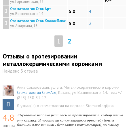
ул. Горсоветская, 33
Стоматология СтомАрт
5.0
4
ул. Вишневского, 14
Стоматология СтомКлиникПлюс
5.0
3
ул. Амирхана, 13
1
2
Отзывы о протезировании
металлокерамическими коронками
Найдено 3 отзыва
Анна Соколовская
, услуга:
Металлокерамические коронки
Стоматология СтомАрт
,
Казань
,
ул. Вишневского, 14
.
Тел.:
+7
(843) 238-31-17
.
Я узнал(-а) о стоматологии на портале Stomatologija.su
«
4.8
Буквально недавно решилась на протезирование. Выбор пал на
эту клинику. Я пришла на консультацию к ортопеду (очень
большой плюс клиники - бесплатная консультация), по снимку
оценка